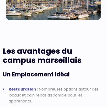
ADMISSION
CANDIDATURE
FINANCEMENT
Les avantages du
campus marseillais
PARRAINAGE
Un Emplacement Idéal
NOUS RENCONTRER
Restauration
: Nombreuses options autour des
ALTERNANCE
locaux et coin repas disponible pour les
apprenants.