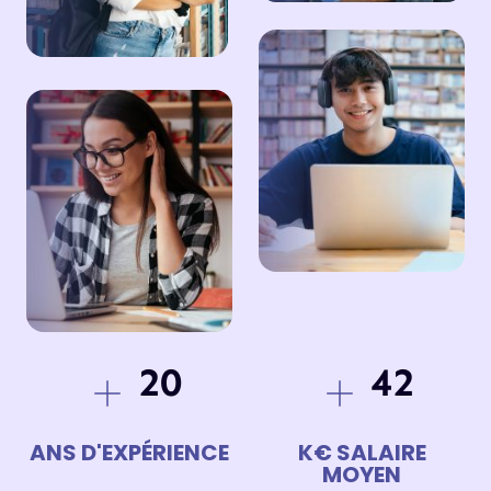
DEVENIR ENSEIGNANT
ILS PARLENT DE NOUS
DEMANDE DE BROCHURE
FORMATIONS
FORMATIONS BAC+3
20
42
FORMATIONS BAC+5
ANS D'EXPÉRIENCE
K€ SALAIRE
BOOTCAMP DÉVELOPPEUR WEB
MOYEN