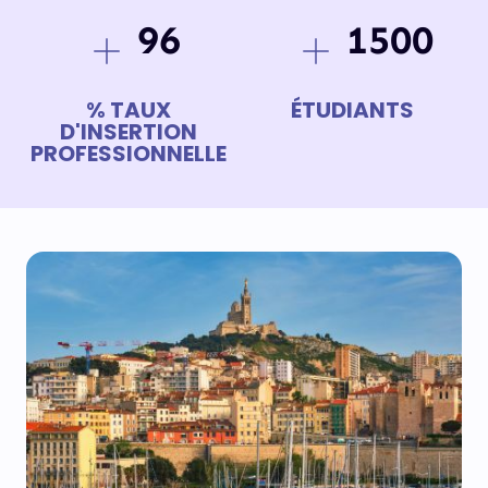
96
1500
NOTRE PÉDAGOGIE
E-LEARNING
% TAUX
ÉTUDIANTS
D'INSERTION
PROFESSIONNELLE
CHIFFRES CLÉS
ENTREPRISE
RECRUTER UN ALTERNANT
DÉPOSER UNE OFFRE
PARTENARIATS