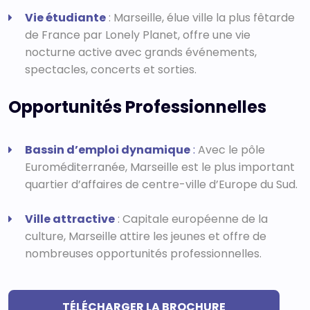
TROUVER UNE ALTERNANCE
Vie étudiante
: Marseille, élue ville la plus fêtarde
de France par Lonely Planet, offre une vie
nocturne active avec grands événements,
ACCOMPAGNEMENT PERSONNALISÉ
spectacles, concerts et sorties.
PORTEFEUILLES DE COMPÉTENCES
Opportunités Professionnelles
Bassin d’emploi dynamique
:
Avec le pôle
VAE
Euroméditerranée, Marseille est le plus important
quartier d’affaires de centre-ville d’Europe du Sud.
CAMPUS
Ville attractive
: Capitale européenne de la
culture, Marseille attire les jeunes et offre de
nombreuses opportunités professionnelles.
CAMPUS LYON
CAMPUS MARSEILLE
TÉLÉCHARGER LA BROCHURE